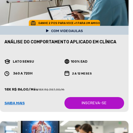
GANHE 2 POS PARA VOCE +1 PARA UM AMIGO
COM VIDEOAULAS
ANÁLISE DO COMPORTAMENTO APLICADO EM CLÍNICA
LATO SENSU
100% EAD
360 A 720H
2 A 12 MESES
18X R$ 86,00/Mês
18X R$ 387,00/Mês
INSCREVA-SE
SAIBA MAIS