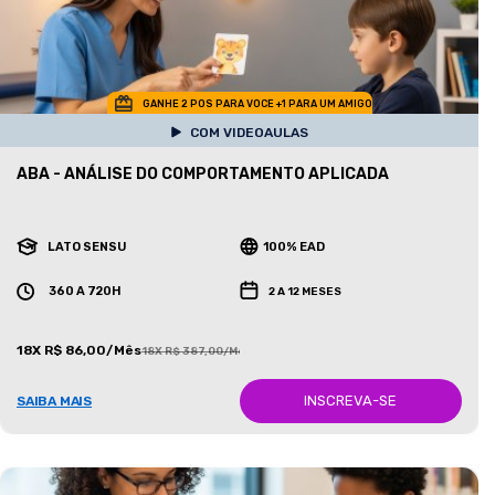
GANHE 2 POS PARA VOCE +1 PARA UM AMIGO
COM VIDEOAULAS
ABA - ANÁLISE DO COMPORTAMENTO APLICADA
LATO SENSU
100% EAD
360 A 720H
2 A 12 MESES
18X R$ 86,00/Mês
18X R$ 387,00/Mês
INSCREVA-SE
SAIBA MAIS