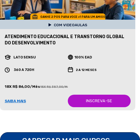
GANHE 2 POS PARA VOCE +1 PARA UM AMIGO
COM VIDEOAULAS
ATENDIMENTO EDUCACIONAL E TRANSTORNO GLOBAL
DO DESENVOLVIMENTO
LATO SENSU
100% EAD
360 A 720H
2 A 12 MESES
18X R$ 86,00/Mês
18X R$ 387,00/Mês
INSCREVA-SE
SAIBA MAIS