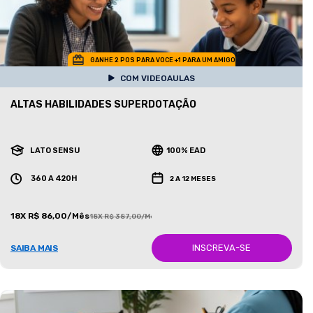
GANHE 2 POS PARA VOCE +1 PARA UM AMIGO
COM VIDEOAULAS
ALTAS HABILIDADES SUPERDOTAÇÃO
LATO SENSU
100% EAD
360 A 420H
2 A 12 MESES
18X R$ 86,00/Mês
18X R$ 387,00/Mês
INSCREVA-SE
SAIBA MAIS