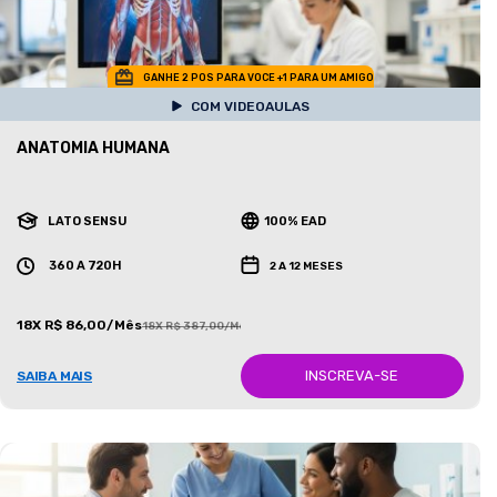
GANHE 2 POS PARA VOCE +1 PARA UM AMIGO
COM VIDEOAULAS
ANATOMIA HUMANA
LATO SENSU
100% EAD
360 A 720H
2 A 12 MESES
18X R$ 86,00/Mês
18X R$ 387,00/Mês
INSCREVA-SE
SAIBA MAIS