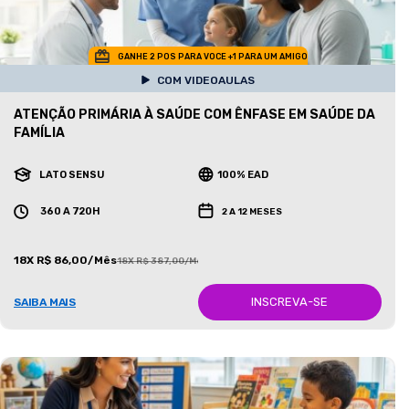
GANHE 2 POS PARA VOCE +1 PARA UM AMIGO
COM VIDEOAULAS
ATENÇÃO PRIMÁRIA À SAÚDE COM ÊNFASE EM SAÚDE DA
FAMÍLIA
LATO SENSU
100% EAD
360 A 720H
2 A 12 MESES
18X R$ 86,00/Mês
18X R$ 387,00/Mês
INSCREVA-SE
SAIBA MAIS