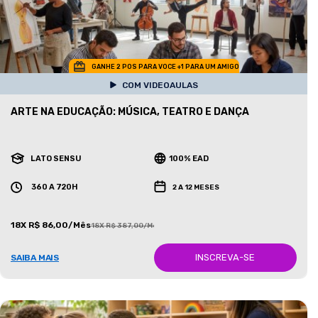
GANHE 2 POS PARA VOCE +1 PARA UM AMIGO
COM VIDEOAULAS
ARTE NA EDUCAÇÃO: MÚSICA, TEATRO E DANÇA
LATO SENSU
100% EAD
360 A 720H
2 A 12 MESES
18X R$ 86,00/Mês
18X R$ 387,00/Mês
INSCREVA-SE
SAIBA MAIS