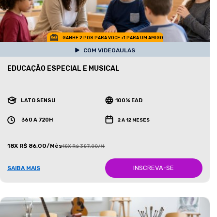
GANHE 2 POS PARA VOCE +1 PARA UM AMIGO
COM VIDEOAULAS
EDUCAÇÃO ESPECIAL E MUSICAL
LATO SENSU
100% EAD
360 A 720H
2 A 12 MESES
18X R$ 86,00/Mês
18X R$ 387,00/Mês
INSCREVA-SE
SAIBA MAIS