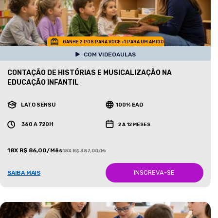
GANHE 2 POS PARA VOCE +1 PARA UM AMIGO
COM VIDEOAULAS
CONTAÇÃO DE HISTÓRIAS E MUSICALIZAÇÃO NA
EDUCAÇÃO INFANTIL
LATO SENSU
100% EAD
360 A 720H
2 A 12 MESES
18X R$ 86,00/Mês
18X R$ 387,00/Mês
INSCREVA-SE
SAIBA MAIS