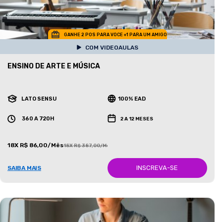
GANHE 2 POS PARA VOCE +1 PARA UM AMIGO
COM VIDEOAULAS
ENSINO DE ARTE E MÚSICA
LATO SENSU
100% EAD
360 A 720H
2 A 12 MESES
18X R$ 86,00/Mês
18X R$ 387,00/Mês
INSCREVA-SE
SAIBA MAIS