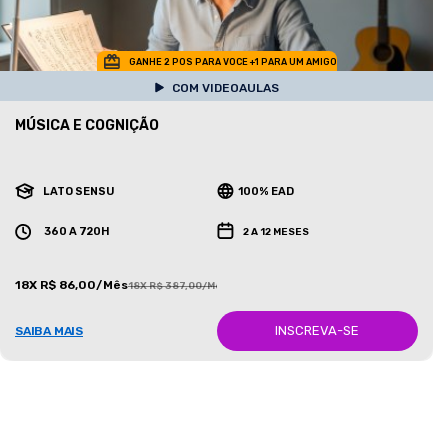
GANHE 2 POS PARA VOCE +1 PARA UM AMIGO
COM VIDEOAULAS
MÚSICA E COGNIÇÃO
LATO SENSU
100% EAD
360 A 720H
2 A 12 MESES
18X R$ 86,00/Mês
18X R$ 387,00/Mês
INSCREVA-SE
SAIBA MAIS