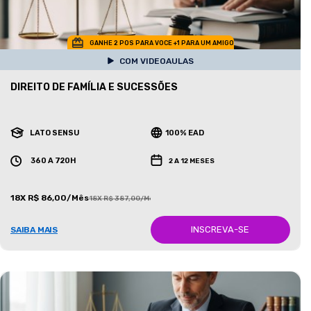
GANHE 2 POS PARA VOCE +1 PARA UM AMIGO
COM VIDEOAULAS
DIREITO DE FAMÍLIA E SUCESSÕES
LATO SENSU
100% EAD
360 A 720H
2 A 12 MESES
18X R$ 86,00/Mês
18X R$ 387,00/Mês
INSCREVA-SE
SAIBA MAIS