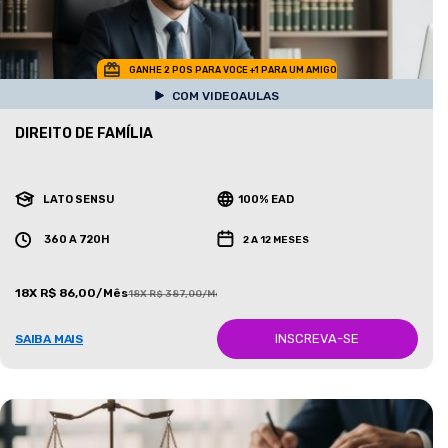
GANHE 2 POS PARA VOCE +1 PARA UM AMIGO
COM VIDEOAULAS
DIREITO DE FAMÍLIA
LATO SENSU
100% EAD
360 A 720H
2 A 12 MESES
18X R$ 86,00/Mês
18X R$ 387,00/Mês
INSCREVA-SE
SAIBA MAIS