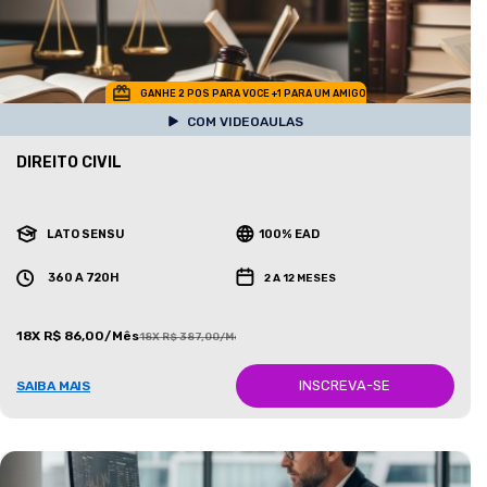
GANHE 2 POS PARA VOCE +1 PARA UM AMIGO
COM VIDEOAULAS
DIREITO CIVIL
LATO SENSU
100% EAD
360 A 720H
2 A 12 MESES
18X R$ 86,00/Mês
18X R$ 387,00/Mês
INSCREVA-SE
SAIBA MAIS