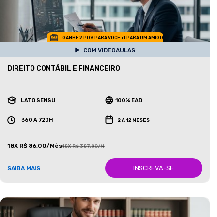
GANHE 2 POS PARA VOCE +1 PARA UM AMIGO
COM VIDEOAULAS
DIREITO CONTÁBIL E FINANCEIRO
LATO SENSU
100% EAD
360 A 720H
2 A 12 MESES
18X R$ 86,00/Mês
18X R$ 387,00/Mês
INSCREVA-SE
SAIBA MAIS