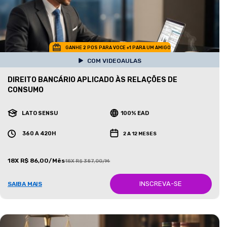
GANHE 2 POS PARA VOCE +1 PARA UM AMIGO
COM VIDEOAULAS
DIREITO BANCÁRIO APLICADO ÀS RELAÇÕES DE
CONSUMO
LATO SENSU
100% EAD
360 A 420H
2 A 12 MESES
18X R$ 86,00/Mês
18X R$ 387,00/Mês
INSCREVA-SE
SAIBA MAIS