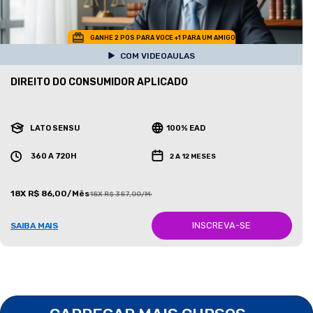
GANHE 2 POS PARA VOCE +1 PARA UM AMIGO
COM VIDEOAULAS
DIREITO DO CONSUMIDOR APLICADO
LATO SENSU
100% EAD
360 A 720H
2 A 12 MESES
18X R$ 86,00/Mês
18X R$ 387,00/Mês
INSCREVA-SE
SAIBA MAIS