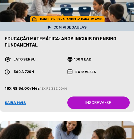
GANHE 2 POS PARA VOCE +1 PARA UM AMIGO
COM VIDEOAULAS
EDUCAÇÃO MATEMÁTICA: ANOS INICIAIS DO ENSINO
FUNDAMENTAL
LATO SENSU
100% EAD
360 A 720H
2 A 12 MESES
18X R$ 86,00/Mês
18X R$ 387,00/Mês
INSCREVA-SE
SAIBA MAIS