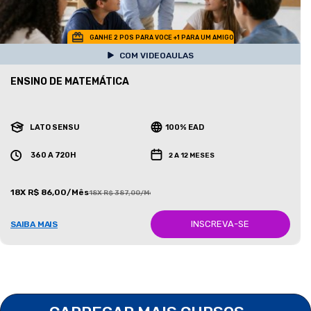
GANHE 2 POS PARA VOCE +1 PARA UM AMIGO
COM VIDEOAULAS
ENSINO DE MATEMÁTICA
LATO SENSU
100% EAD
360 A 720H
2 A 12 MESES
18X R$ 86,00/Mês
18X R$ 387,00/Mês
INSCREVA-SE
SAIBA MAIS