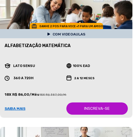
GANHE 2 POS PARA VOCE +1 PARA UM AMIGO
COM VIDEOAULAS
ALFABETIZAÇÃO MATEMÁTICA
LATO SENSU
100% EAD
360 A 720H
2 A 12 MESES
18X R$ 86,00/Mês
18X R$ 387,00/Mês
INSCREVA-SE
SAIBA MAIS