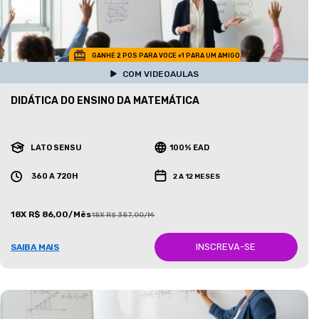
GANHE 2 POS PARA VOCE +1 PARA UM AMIGO
COM VIDEOAULAS
DIDÁTICA DO ENSINO DA MATEMÁTICA
LATO SENSU
100% EAD
360 A 720H
2 A 12 MESES
18X R$ 86,00/Mês
18X R$ 387,00/Mês
INSCREVA-SE
SAIBA MAIS