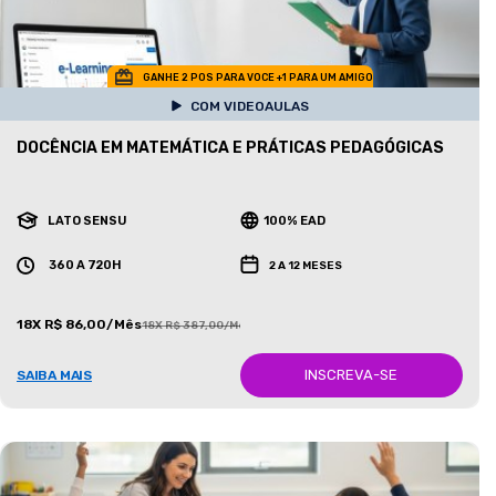
GANHE 2 POS PARA VOCE +1 PARA UM AMIGO
COM VIDEOAULAS
DOCÊNCIA EM MATEMÁTICA E PRÁTICAS PEDAGÓGICAS
LATO SENSU
100% EAD
360 A 720H
2 A 12 MESES
18X R$ 86,00/Mês
18X R$ 387,00/Mês
INSCREVA-SE
SAIBA MAIS