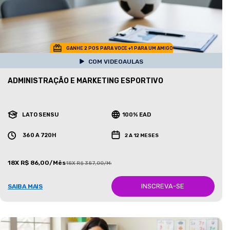
GANHE 2 POS PARA VOCE +1 PARA UM AMIGO
COM VIDEOAULAS
ADMINISTRAÇÃO E MARKETING ESPORTIVO
LATO SENSU
100% EAD
360 A 720H
2 A 12 MESES
18X R$ 86,00/Mês
18X R$ 387,00/Mês
INSCREVA-SE
SAIBA MAIS