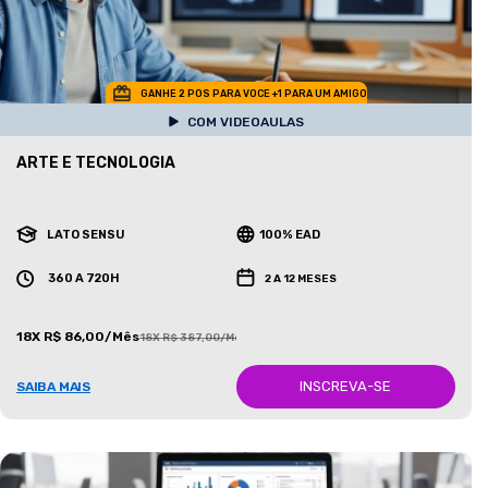
GANHE 2 POS PARA VOCE +1 PARA UM AMIGO
COM VIDEOAULAS
ARTE E TECNOLOGIA
LATO SENSU
100% EAD
360 A 720H
2 A 12 MESES
18X R$ 86,00/Mês
18X R$ 387,00/Mês
INSCREVA-SE
SAIBA MAIS