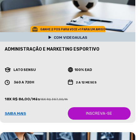
GANHE 2 POS PARA VOCE +1 PARA UM AMIGO
COM VIDEOAULAS
ADMINISTRAÇÃO E MARKETING ESPORTIVO
LATO SENSU
100% EAD
360 A 720H
2 A 12 MESES
18X R$ 86,00/Mês
18X R$ 387,00/Mês
INSCREVA-SE
SAIBA MAIS