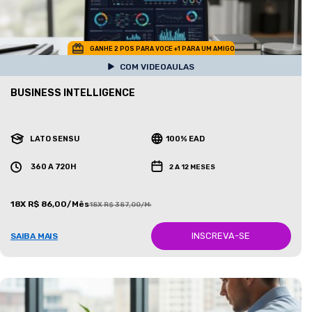
GANHE 2 POS PARA VOCE +1 PARA UM AMIGO
COM VIDEOAULAS
BUSINESS INTELLIGENCE
LATO SENSU
100% EAD
360 A 720H
2 A 12 MESES
18X R$ 86,00/Mês
18X R$ 387,00/Mês
INSCREVA-SE
SAIBA MAIS