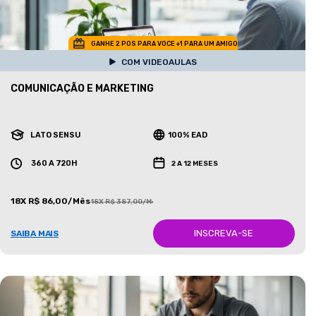
GANHE 2 POS PARA VOCE +1 PARA UM AMIGO
COM VIDEOAULAS
COMUNICAÇÃO E MARKETING
LATO SENSU
100% EAD
360 A 720H
2 A 12 MESES
18X R$ 86,00/Mês
18X R$ 387,00/Mês
INSCREVA-SE
SAIBA MAIS