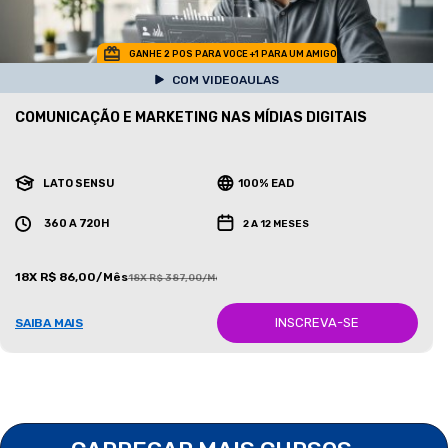
GANHE 2 POS PARA VOCE +1 PARA UM AMIGO
COM VIDEOAULAS
COMUNICAÇÃO E MARKETING NAS MÍDIAS DIGITAIS
LATO SENSU
100% EAD
360 A 720H
2 A 12 MESES
18X R$ 86,00/Mês
18X R$ 387,00/Mês
INSCREVA-SE
SAIBA MAIS