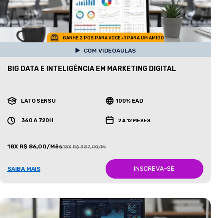
GANHE 2 POS PARA VOCE +1 PARA UM AMIGO
COM VIDEOAULAS
BIG DATA E INTELIGÊNCIA EM MARKETING DIGITAL
LATO SENSU
100% EAD
360 A 720H
2 A 12 MESES
18X R$ 86,00/Mês
18X R$ 387,00/Mês
INSCREVA-SE
SAIBA MAIS