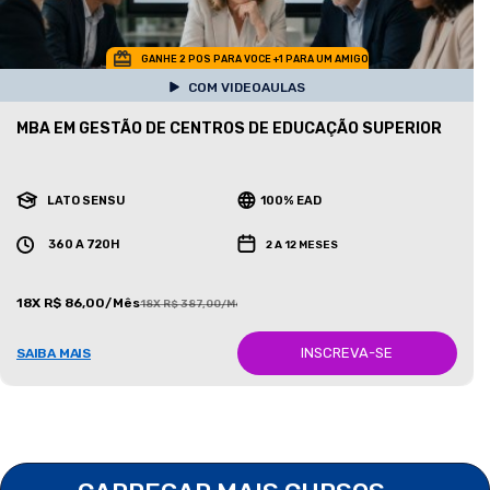
GANHE 2 POS PARA VOCE +1 PARA UM AMIGO
COM VIDEOAULAS
MBA EM GESTÃO DE CENTROS DE EDUCAÇÃO SUPERIOR
LATO SENSU
100% EAD
360 A 720H
2 A 12 MESES
18X R$ 86,00/Mês
18X R$ 387,00/Mês
INSCREVA-SE
SAIBA MAIS