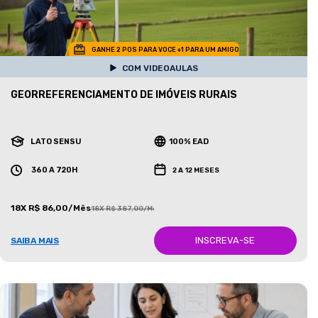
GANHE 2 POS PARA VOCE +1 PARA UM AMIGO
COM VIDEOAULAS
GEORREFERENCIAMENTO DE IMÓVEIS RURAIS
LATO SENSU
100% EAD
360 A 720H
2 A 12 MESES
18X R$ 86,00/Mês
18X R$ 387,00/Mês
INSCREVA-SE
SAIBA MAIS