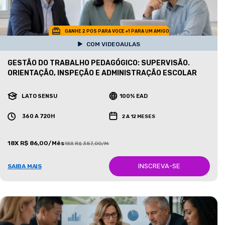
GANHE 2 POS PARA VOCE +1 PARA UM AMIGO
COM VIDEOAULAS
GESTÃO DO TRABALHO PEDAGÓGICO: SUPERVISÃO.
ORIENTAÇÃO, INSPEÇÃO E ADMINISTRAÇÃO ESCOLAR
LATO SENSU
100% EAD
360 A 720H
2 A 12 MESES
18X R$ 86,00/Mês
18X R$ 387,00/Mês
INSCREVA-SE
SAIBA MAIS