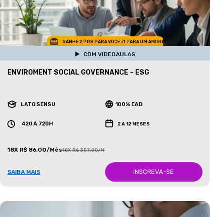
GANHE 2 POS PARA VOCE +1 PARA UM AMIGO
COM VIDEOAULAS
ENVIROMENT SOCIAL GOVERNANCE – ESG
LATO SENSU
100% EAD
420 A 720H
2 A 12 MESES
18X R$ 86,00/Mês
18X R$ 387,00/Mês
INSCREVA-SE
SAIBA MAIS