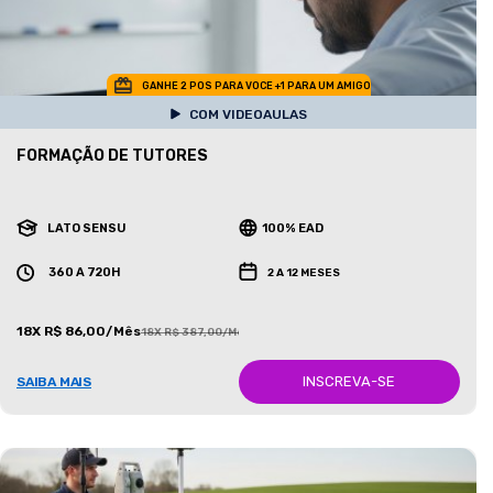
GANHE 2 POS PARA VOCE +1 PARA UM AMIGO
COM VIDEOAULAS
FORMAÇÃO DE TUTORES
LATO SENSU
100% EAD
360 A 720H
2 A 12 MESES
18X R$ 86,00/Mês
18X R$ 387,00/Mês
INSCREVA-SE
SAIBA MAIS