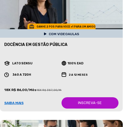
GANHE 2 POS PARA VOCE +1 PARA UM AMIGO
COM VIDEOAULAS
DOCÊNCIA EM GESTÃO PÚBLICA
LATO SENSU
100% EAD
360 A 720H
2 A 12 MESES
18X R$ 86,00/Mês
18X R$ 387,00/Mês
INSCREVA-SE
SAIBA MAIS