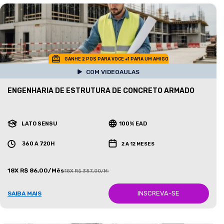
GANHE 2 POS PARA VOCE +1 PARA UM AMIGO
COM VIDEOAULAS
ENGENHARIA DE ESTRUTURA DE CONCRETO ARMADO
LATO SENSU
100% EAD
360 A 720H
2 A 12 MESES
18X R$ 86,00/Mês
18X R$ 387,00/Mês
INSCREVA-SE
SAIBA MAIS