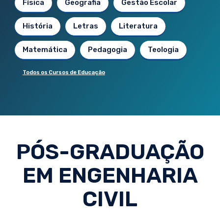
Física
Geografia
Gestão Escolar
História
Letras
Literatura
Matemática
Pedagogia
Teologia
Todos os Cursos de Educação
PÓS-GRADUAÇÃO
EM ENGENHARIA
CIVIL