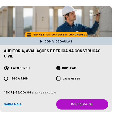
GANHE 2 POS PARA VOCE +1 PARA UM AMIGO
COM VIDEOAULAS
AUDITORIA, AVALIAÇÕES E PERÍCIA NA CONSTRUÇÃO
CIVIL
LATO SENSU
100% EAD
360 A 720H
2 A 12 MESES
18X R$ 86,00/Mês
18X R$ 387,00/Mês
INSCREVA-SE
SAIBA MAIS