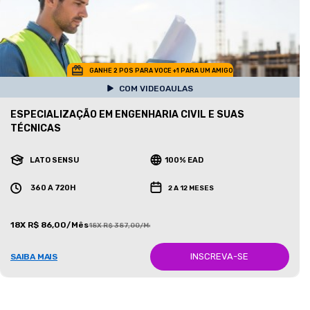
GANHE 2 POS PARA VOCE +1 PARA UM AMIGO
COM VIDEOAULAS
ESPECIALIZAÇÃO EM ENGENHARIA CIVIL E SUAS
TÉCNICAS
LATO SENSU
100% EAD
360 A 720H
2 A 12 MESES
18X R$ 86,00/Mês
18X R$ 387,00/Mês
INSCREVA-SE
SAIBA MAIS