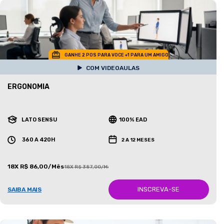
GANHE 2 POS PARA VOCE +1 PARA UM AMIGO
COM VIDEOAULAS
ERGONOMIA
LATO SENSU
100% EAD
360 A 420H
2 A 12 MESES
18X R$ 86,00/Mês
18X R$ 387,00/Mês
INSCREVA-SE
SAIBA MAIS