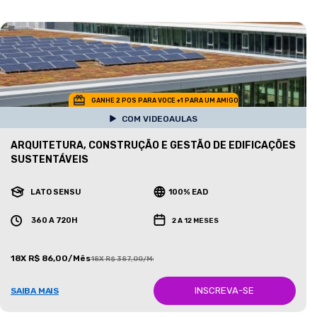
GANHE 2 POS PARA VOCE +1 PARA UM AMIGO
COM VIDEOAULAS
ARQUITETURA, CONSTRUÇÃO E GESTÃO DE EDIFICAÇÕES
SUSTENTÁVEIS
LATO SENSU
100% EAD
360 A 720H
2 A 12 MESES
18X R$ 86,00/Mês
18X R$ 387,00/Mês
INSCREVA-SE
SAIBA MAIS