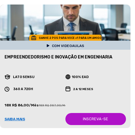
GANHE 2 POS PARA VOCE +1 PARA UM AMIGO
COM VIDEOAULAS
EMPREENDEDORISMO E INOVAÇÃO EM ENGENHARIA
LATO SENSU
100% EAD
360 A 720H
2 A 12 MESES
18X R$ 86,00/Mês
18X R$ 387,00/Mês
INSCREVA-SE
SAIBA MAIS