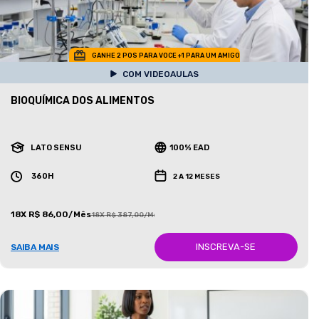
GANHE 2 POS PARA VOCE +1 PARA UM AMIGO
COM VIDEOAULAS
BIOQUÍMICA DOS ALIMENTOS
LATO SENSU
100% EAD
360H
2 A 12 MESES
18X R$ 86,00/Mês
18X R$ 387,00/Mês
INSCREVA-SE
SAIBA MAIS