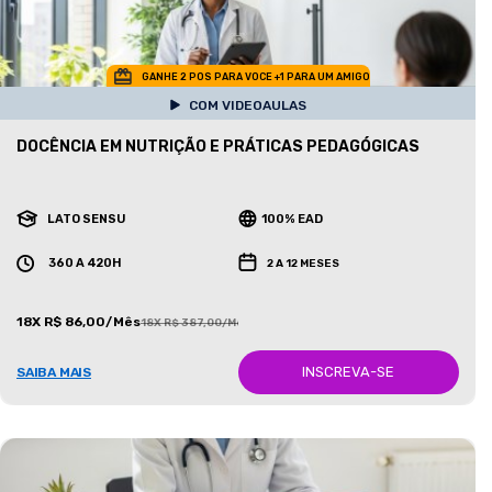
GANHE 2 POS PARA VOCE +1 PARA UM AMIGO
COM VIDEOAULAS
DOCÊNCIA EM NUTRIÇÃO E PRÁTICAS PEDAGÓGICAS
LATO SENSU
100% EAD
360 A 420H
2 A 12 MESES
18X R$ 86,00/Mês
18X R$ 387,00/Mês
INSCREVA-SE
SAIBA MAIS