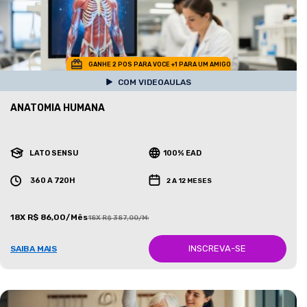
GANHE 2 POS PARA VOCE +1 PARA UM AMIGO
COM VIDEOAULAS
ANATOMIA HUMANA
LATO SENSU
100% EAD
360 A 720H
2 A 12 MESES
18X R$ 86,00/Mês
18X R$ 387,00/Mês
INSCREVA-SE
SAIBA MAIS