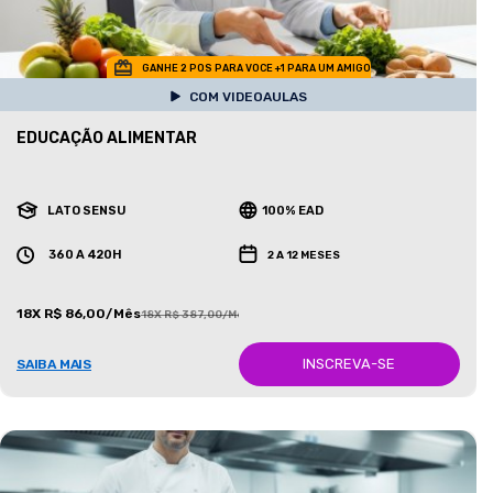
GANHE 2 POS PARA VOCE +1 PARA UM AMIGO
COM VIDEOAULAS
EDUCAÇÃO ALIMENTAR
LATO SENSU
100% EAD
360 A 420H
2 A 12 MESES
18X R$ 86,00/Mês
18X R$ 387,00/Mês
INSCREVA-SE
SAIBA MAIS