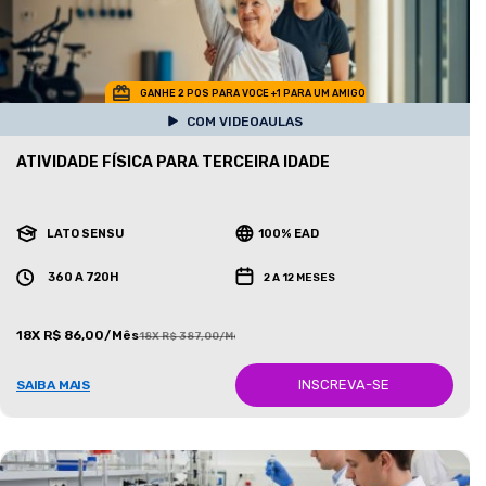
GANHE 2 POS PARA VOCE +1 PARA UM AMIGO
COM VIDEOAULAS
ATIVIDADE FÍSICA PARA TERCEIRA IDADE
LATO SENSU
100% EAD
360 A 720H
2 A 12 MESES
18X R$ 86,00/Mês
18X R$ 387,00/Mês
INSCREVA-SE
SAIBA MAIS