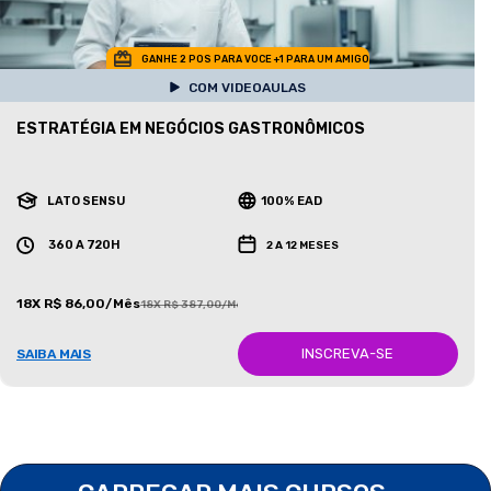
GANHE 2 POS PARA VOCE +1 PARA UM AMIGO
COM VIDEOAULAS
ESTRATÉGIA EM NEGÓCIOS GASTRONÔMICOS
LATO SENSU
100% EAD
360 A 720H
2 A 12 MESES
18X R$ 86,00/Mês
18X R$ 387,00/Mês
INSCREVA-SE
SAIBA MAIS